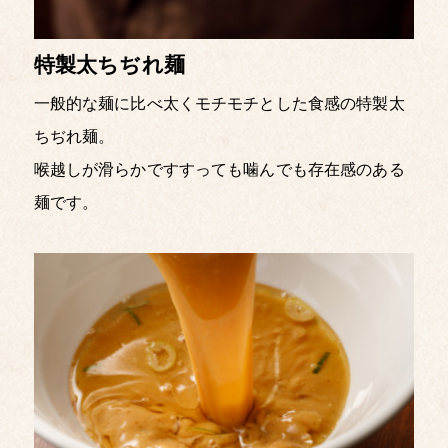
特製太ちぢれ麺
一般的な麺に比べ太くモチモチとした食感の特製太
ちぢれ麺。
喉越しが滑らかですすっても噛んでも存在感のある
麺です。